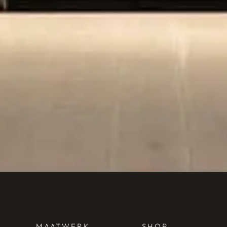
MAATWERK
SHOP