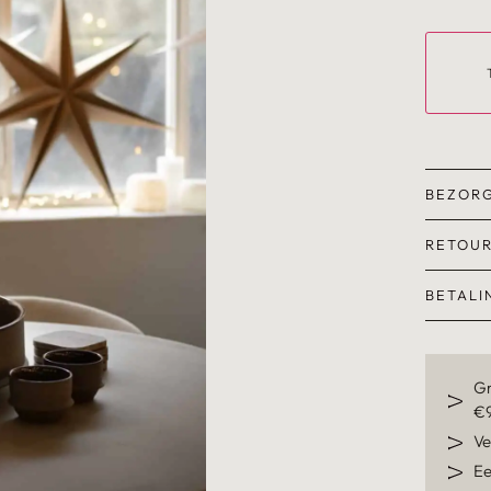
BEZOR
RETOU
BETALI
Gr
€9
Ve
Ee