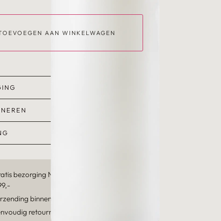
TOEVOEGEN AAN WINKELWAGEN
GING
RNEREN
NG
atis bezorging Nederland & België vanaf
9,-
rzending binnen 1 à 2 werkdagen
nvoudig retourneren binnen 14 dagen