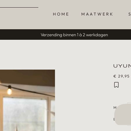
HOME
MAATWERK
Verzending binnen 1 à 2 werkdagen
UYUN
€
29,95
MAAT
EXTRA